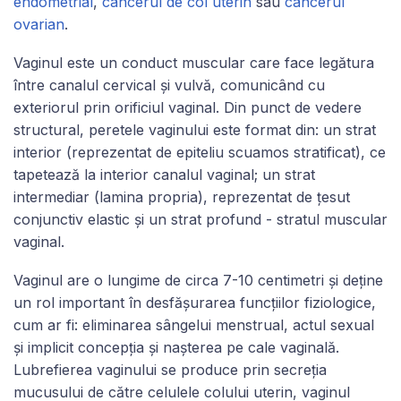
endometrial
,
cancerul de col uterin
sau
cancerul
ovarian
.
Vaginul este un conduct muscular care face legătura
între canalul cervical și vulvă, comunicând cu
exteriorul prin orificiul vaginal. Din punct de vedere
structural, peretele vaginului este format din: un strat
interior (reprezentat de epiteliu scuamos stratificat), ce
tapetează la interior canalul vaginal; un strat
intermediar (lamina propria), reprezentat de țesut
conjunctiv elastic și un strat profund - stratul muscular
vaginal.
Vaginul are o lungime de circa 7-10 centimetri și deține
un rol important în desfășurarea funcțiilor fiziologice,
cum ar fi: eliminarea sângelui menstrual, actul sexual
și implicit concepția și nașterea pe cale vaginală.
Lubrefierea vaginului se produce prin secreția
mucusului de către celulele colului uterin, vaginul