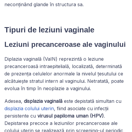
neconținând glande în structura sa.
Tipuri de leziuni vaginale
Leziuni precanceroase ale vaginului
Diplazia vaginală (VaIN) reprezintă o leziune
precanceroasă intraepitelială, localizată, determinată
de prezența celulelor anormale la nivelul țesutului ce
alcătuiește stratul intern al vaginului. Netratată, poate
evolua în timp în neoplazie a vaginului.
Adesea,
displazia vaginală
este depistată simultan cu
displazia colului uterin
, fiind asociate cu infecții
persistente cu
virusul papiloma uman (HPV)
.
Depistarea precoce a leziunilor precanceroase ale
colului uterin se realizează prin screening-ul periodic