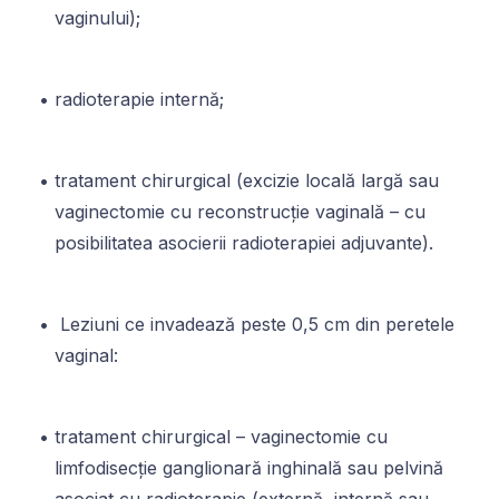
vaginului);
radioterapie internă;
tratament chirurgical (excizie locală largă sau
vaginectomie cu reconstrucție vaginală – cu
posibilitatea asocierii radioterapiei adjuvante).
Leziuni ce invadează peste 0,5 cm din peretele
vaginal:
tratament chirurgical – vaginectomie cu
limfodisecție ganglionară inghinală sau pelvină
asociat cu radioterapie (externă, internă sau