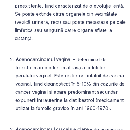
preexistente, fiind caracterizat de o evoluție lentă.
Se poate extinde către organele din vecinătate
(vezică urinară, rect) sau poate metastaza pe cale
limfatică sau sanguină către organe aflate la
distanță.
Adenocarcinomul vaginal
– determinat de
transformarea adenomatoasă a celulelor
peretelui vaginal. Este un tip rar întâlnit de cancer
vaginal, fiind diagnosticat în 5-10% din cazurile de
cancer vaginal și apare predominant secundar
expunerii intrauterine la dietilbestrol (medicament
utilizat la femeile gravide în anii 1960-1970).
Adenocarcinomul cu celule clare
– de asemenea