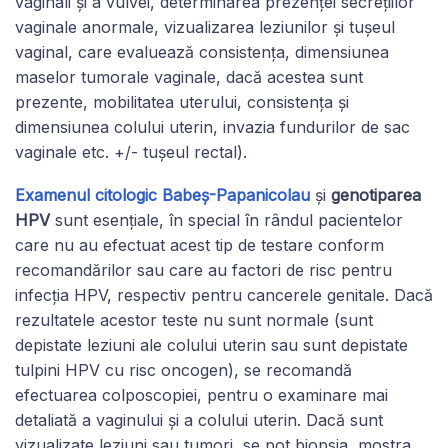
vaginali și a vulvei, determinarea prezenței secrețiilor
vaginale anormale, vizualizarea leziunilor și tușeul
vaginal, care evaluează consistența, dimensiunea
maselor tumorale vaginale, dacă acestea sunt
prezente, mobilitatea uterului, consistența și
dimensiunea colului uterin, invazia fundurilor de sac
vaginale etc. +/- tușeul rectal).
Examenul citologic Babeș-Papanicolau
și
genotiparea
HPV
sunt esențiale, în special în rândul pacientelor
care nu au efectuat acest tip de testare conform
recomandărilor sau care au factori de risc pentru
infecția HPV, respectiv pentru cancerele genitale. Dacă
rezultatele acestor teste nu sunt normale (sunt
depistate leziuni ale colului uterin sau sunt depistate
tulpini HPV cu risc oncogen), se recomandă
efectuarea colposcopiei, pentru o examinare mai
detaliată a vaginului și a colului uterin. Dacă sunt
vizualizate leziuni sau tumori, se pot biopsia, mostra