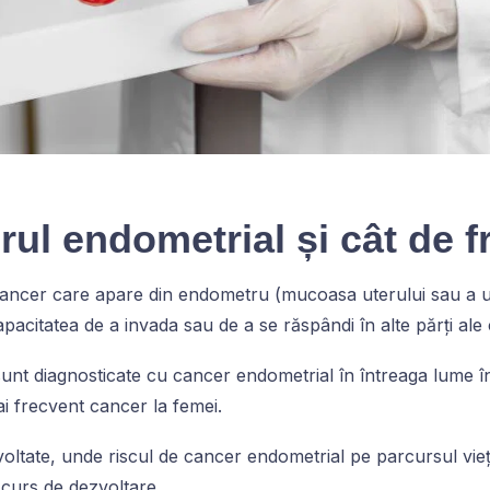
rul endometrial și cât de f
ncer care apare din endometru (mucoasa uterului sau a uter
pacitatea de a invada sau de a se răspândi în alte părți ale
nt diagnosticate cu cancer endometrial în întreaga lume în
ai frecvent cancer la femei.
voltate, unde riscul de cancer endometrial pe parcursul vieț
 curs de dezvoltare.