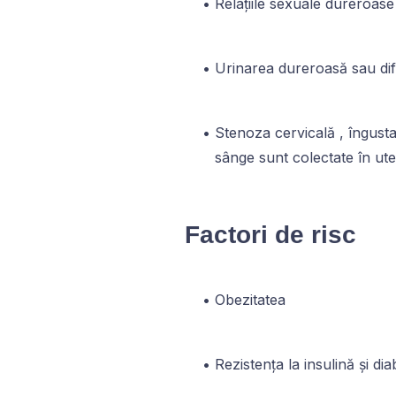
Relațiile sexuale dureroas
Urinarea dureroasă sau dif
Stenoza cervicală , îngusta
sânge sunt colectate în ut
Factori de risc
Obezitatea
Rezistența la insulină și di