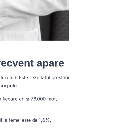
recvent apare
ului). Este rezultatul creșterii
 corpului.
 fiecare an și 76.000 mor,
ii la femei este de 1,6%,