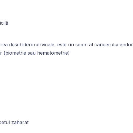
e
icilă
rea deschiderii cervicale, este un semn al cancerului endo
er (piometrie sau hematometrie)
abetul zaharat