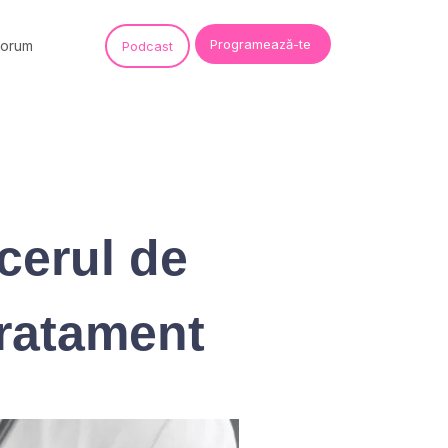
Programează-te
Forum
Podcast
cerul de
tratament