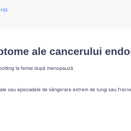
ență
tome ale cancerului endo
potting la femei după menopauză
ale sau episoadele de sângerare extrem de lungi sau frec