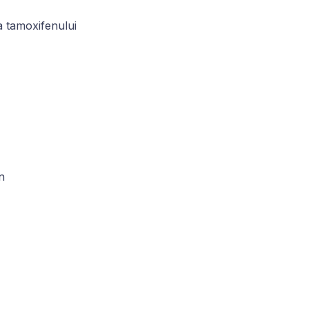
ea tamoxifenului
en