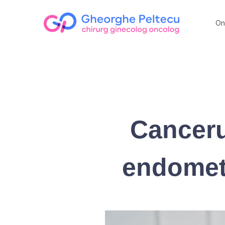
On
Canceru
endometr