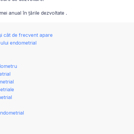
ei anual în țările dezvoltate .
i cât de frecvent apare
ului endometrial
ndometru
trial
etrial
etriale
trial
endometrial