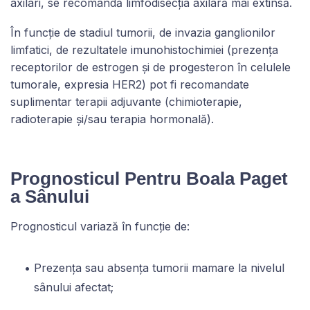
axilari, se recomandă limfodisecția axilară mai extinsă.
În funcție de stadiul tumorii, de invazia ganglionilor
limfatici, de rezultatele imunohistochimiei (prezența
receptorilor de estrogen și de progesteron în celulele
tumorale, expresia HER2) pot fi recomandate
suplimentar terapii adjuvante (chimioterapie,
radioterapie și/sau terapia hormonală).
Prognosticul Pentru Boala Paget
a Sânului
Prognosticul variază în funcție de:
Prezența sau absența tumorii mamare la nivelul
sânului afectat;