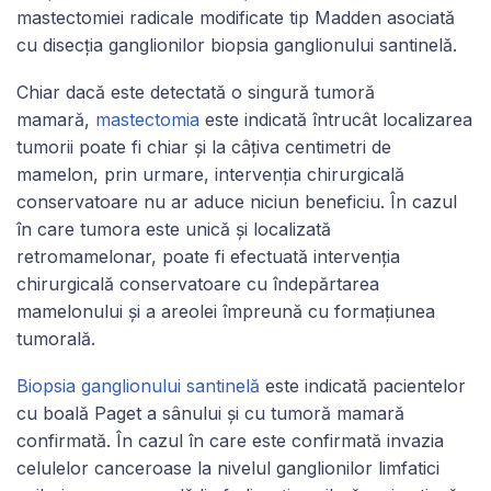
mastectomiei radicale modificate tip Madden asociată
cu disecția ganglionilor biopsia ganglionului santinelă.
Chiar dacă este detectată o singură tumoră
mamară,
mastectomia
este indicată întrucât localizarea
tumorii poate fi chiar și la câțiva centimetri de
mamelon, prin urmare, intervenția chirurgicală
conservatoare nu ar aduce niciun beneficiu. În cazul
în care tumora este unică și localizată
retromamelonar, poate fi efectuată intervenția
chirurgicală conservatoare cu îndepărtarea
mamelonului și a areolei împreună cu formațiunea
tumorală.
Biopsia ganglionului santinelă
este indicată pacientelor
cu boală Paget a sânului și cu tumoră mamară
confirmată. În cazul în care este confirmată invazia
celulelor canceroase la nivelul ganglionilor limfatici