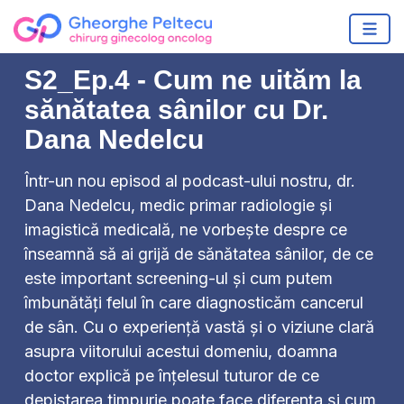
S2_Ep.4 - Cum ne uităm la
sănătatea sânilor cu Dr.
Dana Nedelcu
Într-un nou episod al podcast-ului nostru, dr.
Dana Nedelcu, medic primar radiologie și
imagistică medicală, ne vorbește despre ce
înseamnă să ai grijă de sănătatea sânilor, de ce
este important screening-ul și cum putem
îmbunătăți felul în care diagnosticăm cancerul
de sân. Cu o experiență vastă și o viziune clară
asupra viitorului acestui domeniu, doamna
doctor explică pe înțelesul tuturor de ce
depistarea timpurie poate face diferența și cum