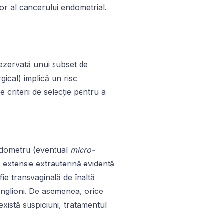
r al cancerului endometrial.
rezervată unui subset de
ical) implică un risc
riterii de selecție pentru a
endometru (eventual
micro-
u extensie extrauterină evidentă
ie transvaginală de înaltă
anglioni. De asemenea, orice
există suspiciuni, tratamentul