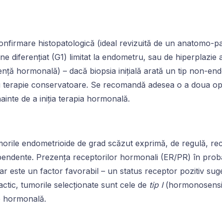
nfirmare histopatologică (ideal revizuită de un anatomo-pat
 diferențiat (G1) limitat la endometru, sau de hiperplazie 
ență hormonală) – dacă biopsia inițială arată un tip non-en
tru terapie conservatoare. Se recomandă adesea o a doua o
nainte de a iniția terapia hormonală.
rile endometrioide de grad scăzut exprimă, de regulă, rec
pendente. Prezența receptorilor hormonali (ER/PR) în proba
dar este un factor favorabil – un status receptor pozitiv s
actic, tumorile selecționate sunt cele de
tip I
(hormonosensibi
ie hormonală.