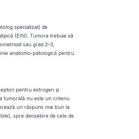
olog specializat) de
atipică (EIN). Tumora trebuie să
dometrioid sau grad 2–3,
pinie anatomo-patologică pentru
eptori pentru estrogen și
 tumorală nu este un criteriu
ugerează un răspuns mai bun la
le), spre deosebire de cele de