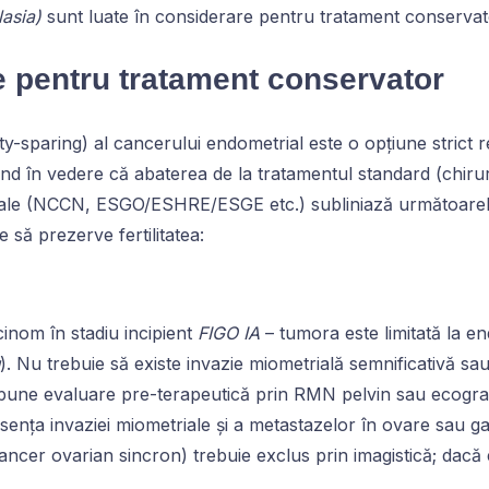
lasia)
sunt luate în considerare pentru tratament conservato
ie pentru tratament conservator
ty-sparing) al cancerului endometrial este o opțiune strict 
nd în vedere că abaterea de la tratamentul standard (chirurg
nale (NCCN, ESGO/ESHRE/ESGE etc.) subliniază următoarele c
să prezerve fertilitatea:
inom în stadiu incipient
FIGO IA
– tumora este limitată la 
). Nu trebuie să existe invazie miometrială semnificativă sa
 impune evaluare pre-terapeutică prin RMN pelvin sau ecograf
ența invaziei miometriale și a metastazelor în ovare sau g
ancer ovarian sincron) trebuie exclus prin imagistică; dacă 