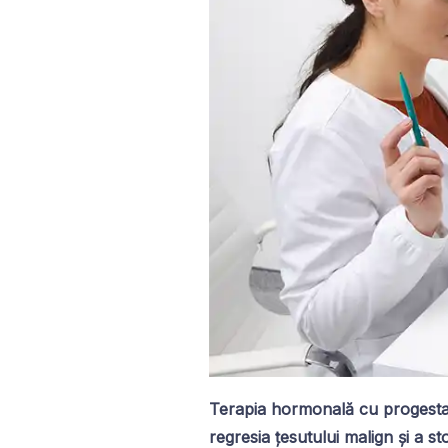
Terapia hormonală cu progestat
regresia țesutului malign și a s