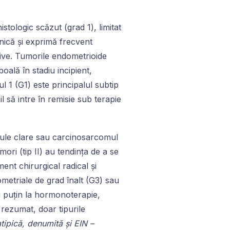
stologic scăzut (grad 1), limitat
nică și exprimă frecvent
ive. Tumorile endometrioide
oală în stadiu incipient,
 1 (G1) este principalul subtip
l să intre în remisie sub terapie
lule clare sau carcinosarcomul
ori (tip II) au tendința de a se
ment chirurgical radical și
metriale de grad înalt (G3) sau
i puțin la hormonoterapie,
 rezumat, doar tipurile
tipică, denumită și EIN –