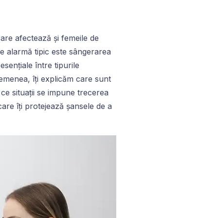
care afectează și femeile de
 de alarmă tipic este sângerarea
sențiale între tipurile
semenea, îți explicăm care sunt
ce situații se impune trecerea
are îți protejează șansele de a