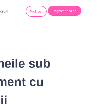
Programează-te
Forum
Podcast
meile sub
ament cu
ii