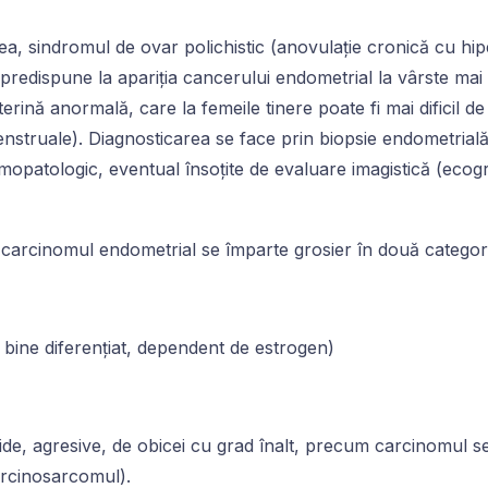
ea, sindromul de ovar polichistic (anovulație cronică cu hi
 predispune la apariția cancerului endometrial la vârste mai
rină anormală, care la femeile tinere poate fi mai dificil d
nstruale). Diagnosticarea se face prin biopsie endometrială
opatologic, eventual însoțite de evaluare imagistică (ecog
 carcinomul endometrial se împarte grosier în două categori
 bine diferențiat, dependent de estrogen)
de, agresive, de obicei cu grad înalt, precum carcinomul se
arcinosarcomul).