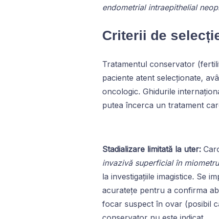
endometrial intraepithelial neop
Criterii de selecț
Tratamentul conservator (fertili
paciente atent selecționate, avâ
oncologic. Ghidurile internațio
putea încerca un tratament care 
Stadializare limitată la uter:
Carc
invazivă superficial în miometru
la investigațiile imagistice. Se
acuratețe pentru a confirma abs
focar suspect în ovar (posibil c
conservator nu este indicat.