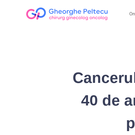
On
Cancerul
40 de a
p