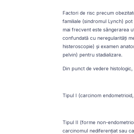
Factori de risc precum obezitat
familiale (sindromul Lynch) pot
mai frecvent este sângerarea ute
confundată cu neregularități me
histeroscopie) și examen anatom
pelvin) pentru stadializare.
Din punct de vedere histologic,
Tipul I (carcinom endometrioid,
Tipul II (forme non-endometrioi
carcinomul nediferențiat sau c