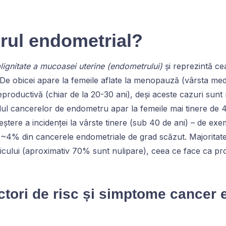
rul endometrial?
ignitate a mucoasei uterine (endometrului)
și reprezintă c
. De obicei apare la femeile aflate la menopauză (vârsta med
 reproductivă (chiar de la 20-30 ani), deși aceste cazuri sunt
lul cancerelor de endometru apar la femeile mai tinere de 40
eștere a incidenței la vârste tinere (sub 40 de ani) – de exe
e ~4% din cancerele endometriale de grad scăzut. Majoritat
cului (aproximativ 70% sunt nulipare), ceea ce face ca probl
ctori de risc și simptome cancer 