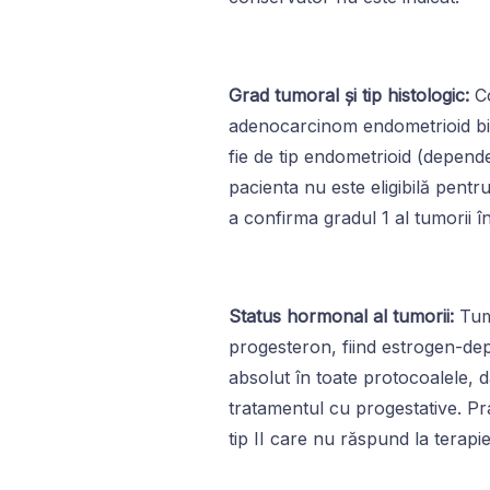
Grad tumoral și tip histologic:
Co
adenocarcinom endometrioid bine
fie de tip endometrioid (depend
pacienta nu este eligibilă pen
a confirma gradul 1 al tumorii î
Status hormonal al tumorii:
Tumo
progesteron, fiind estrogen-de
absolut în toate protocoalele, 
tratamentul cu progestative. Pr
tip II care nu răspund la terap