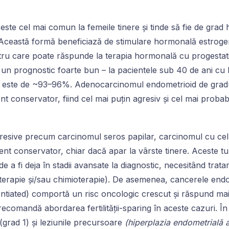
ste cel mai comun la femeile tinere și tinde să fie de grad hi
ă. Această formă beneficiază de stimulare hormonală estroge
tru care poate răspunde la terapia hormonală cu progestat
, un prognostic foarte bun – la pacientele sub 40 de ani cu b
ni este de ~93–96%. Adenocarcinomul endometrioid de gradul
ent conservator, fiind cel mai puțin agresiv și cel mai probabi
gresive precum carcinomul seros papilar, carcinomul cu ce
nt conservator, chiar dacă apar la vârste tinere. Aceste tum
de a fi deja în stadii avansate la diagnostic, necesitând trata
terapie și/sau chimioterapie). De asemenea, cancerele endo
entiated) comportă un risc oncologic crescut și răspund ma
ecomandă abordarea fertilității-sparing în aceste cazuri. În
(grad 1) și leziunile precursoare
(hiperplazia endometrială a