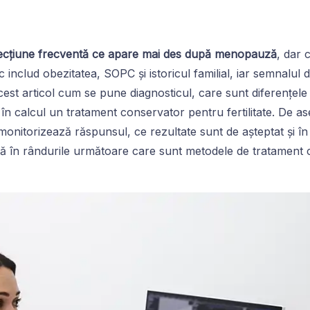
fecțiune frecventă ce apare mai des după menopauză
, dar 
sc includ obezitatea, SOPC și istoricul familial, iar semnalul
cest articol cum se pune diagnosticul, care sunt diferențele e
 în calcul un tratament conservator pentru fertilitate. De a
onitorizează răspunsul, ce rezultate sunt de așteptat și în 
ă în rândurile următoare care sunt metodele de tratament c