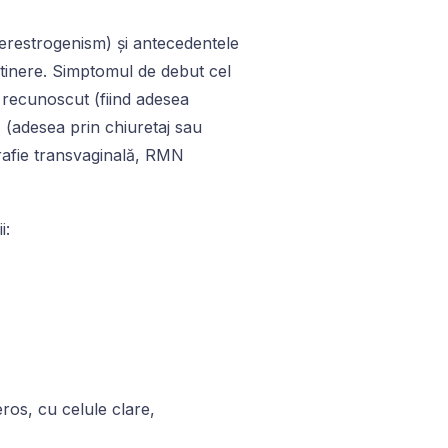
perestrogenism) și antecedentele
 tinere. Simptomul de debut cel
e recunoscut (fiind adesea
 (adesea prin chiuretaj sau
rafie transvaginală, RMN
i:
ros, cu celule clare,