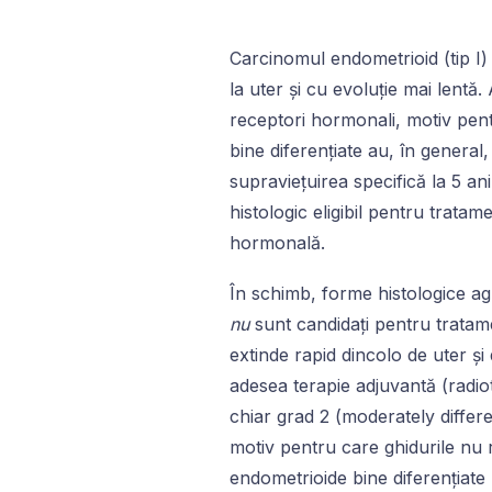
Carcinomul endometrioid (tip I) e
la uter și cu evoluție mai lent
receptori hormonali, motiv pen
bine diferențiate au, în general
supraviețuirea specifică la 5 a
histologic eligibil pentru tratam
hormonală.
În schimb, forme histologice a
nu
sunt candidați pentru tratame
extinde rapid dincolo de uter și 
adesea terapie adjuvantă (radio
chiar grad 2 (moderately differ
motiv pentru care ghidurile nu r
endometrioide bine diferențiate 