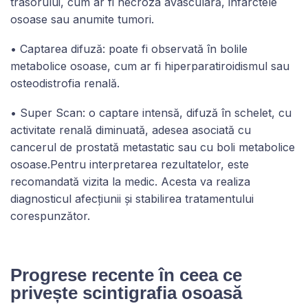
trasorului, cum ar fi necroza avasculară, infarctele
osoase sau anumite tumori.
• Captarea difuză: poate fi observată în bolile
metabolice osoase, cum ar fi hiperparatiroidismul sau
osteodistrofia renală.
• Super Scan: o captare intensă, difuză în schelet, cu
activitate renală diminuată, adesea asociată cu
cancerul de prostată metastatic sau cu boli metabolice
osoase.Pentru interpretarea rezultatelor, este
recomandată vizita la medic. Acesta va realiza
diagnosticul afecțiunii și stabilirea tratamentului
corespunzător.
Progrese recente în ceea ce
privește scintigrafia osoasă