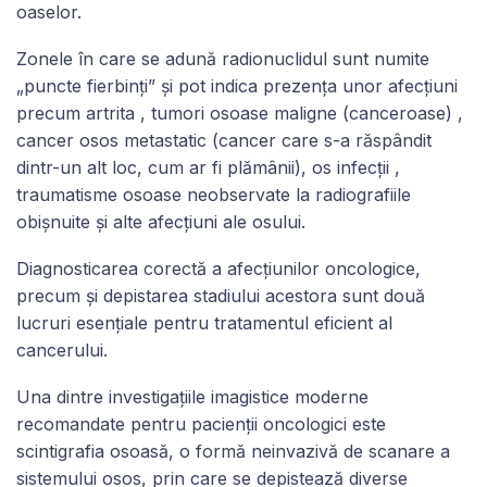
oaselor.
Zonele în care se adună radionuclidul sunt numite
„puncte fierbinți” și pot indica prezența unor afecțiuni
precum artrita , tumori osoase maligne (canceroase) ,
cancer osos metastatic (cancer care s-a răspândit
dintr-un alt loc, cum ar fi plămânii), os infecții ,
traumatisme osoase neobservate la radiografiile
obișnuite și alte afecțiuni ale osului.
Diagnosticarea corectă a afecțiunilor oncologice,
precum și depistarea stadiului acestora sunt două
lucruri esențiale pentru tratamentul eficient al
cancerului.
Una dintre investigațiile imagistice moderne
recomandate pentru pacienții oncologici este
scintigrafia osoasă, o formă neinvazivă de scanare a
sistemului osos, prin care se depistează diverse