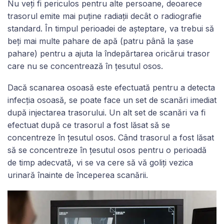
Nu veți fi periculos pentru alte persoane, deoarece
trasorul emite mai puține radiații decât o radiografie
standard. În timpul perioadei de așteptare, va trebui să
beți mai multe pahare de apă (patru până la șase
pahare) pentru a ajuta la îndepărtarea oricărui trasor
care nu se concentrează în țesutul osos.
Dacă scanarea osoasă este efectuată pentru a detecta
infecția osoasă, se poate face un set de scanări imediat
după injectarea trasorului. Un alt set de scanări va fi
efectuat după ce trasorul a fost lăsat să se
concentreze în țesutul osos. Când trasorul a fost lăsat
să se concentreze în țesutul osos pentru o perioadă
de timp adecvată, vi se va cere să vă goliți vezica
urinară înainte de începerea scanării.