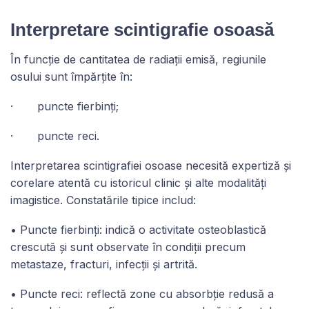
Interpretare scintigrafie osoasă
În funcție de cantitatea de radiații emisă, regiunile
osului sunt împărțite în:
· puncte fierbinți;
· puncte reci.
Interpretarea scintigrafiei osoase necesită expertiză și
corelare atentă cu istoricul clinic și alte modalități
imagistice. Constatările tipice includ:
• Puncte fierbinți: indică o activitate osteoblastică
crescută și sunt observate în condiții precum
metastaze, fracturi, infecții și artrită.
• Puncte reci: reflectă zone cu absorbție redusă a