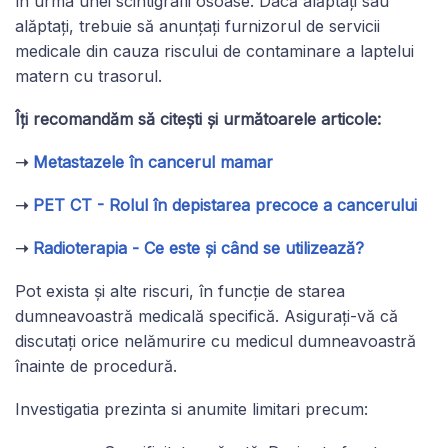
în urma unei scintigrafii osoase. Dacă alăptați sau
alăptați, trebuie să anunțați furnizorul de servicii
medicale din cauza riscului de contaminare a laptelui
matern cu trasorul.
Îți recomandăm să citești și următoarele articole:
➝
Metastazele în cancerul mamar
➝
PET CT - Rolul în depistarea precoce a cancerului
➝
Radioterapia - Ce este și când se utilizează?
Pot exista și alte riscuri, în funcție de starea
dumneavoastră medicală specifică. Asigurați-vă că
discutați orice nelămurire cu medicul dumneavoastră
înainte de procedură.
Investigatia prezinta si anumite limitari precum: