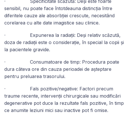
· Specificitate scăzută: Deși este foarte
sensibil, nu poate face întotdeauna distincția între
diferitele cauze ale absorbției crescute, necesitând
corelarea cu alte date imagistice sau clinice.
· Expunerea la radiații: Deși relativ scăzută,
doza de radiații este o considerație, în special la copii și
la pacientele gravide.
· Consumatoare de timp: Procedura poate
dura câteva ore din cauza perioadei de așteptare
pentru preluarea trasorului.
· Fals pozitive/negative: Factori precum
traume recente, intervenții chirurgicale sau modificări
degenerative pot duce la rezultate fals pozitive, în timp
ce anumite leziuni mici sau inactive pot fi omise.