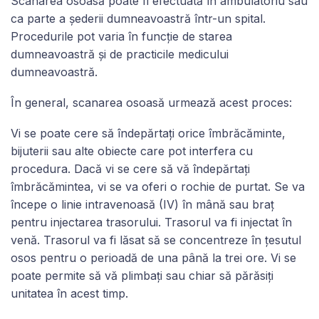
Scanarea osoasă poate fi efectuată în ambulatoriu sau
ca parte a șederii dumneavoastră într-un spital.
Procedurile pot varia în funcție de starea
dumneavoastră și de practicile medicului
dumneavoastră.
În general, scanarea osoasă urmează acest proces:
Vi se poate cere să îndepărtați orice îmbrăcăminte,
bijuterii sau alte obiecte care pot interfera cu
procedura. Dacă vi se cere să vă îndepărtați
îmbrăcămintea, vi se va oferi o rochie de purtat. Se va
începe o linie intravenoasă (IV) în mână sau braț
pentru injectarea trasorului. Trasorul va fi injectat în
venă. Trasorul va fi lăsat să se concentreze în țesutul
osos pentru o perioadă de una până la trei ore. Vi se
poate permite să vă plimbați sau chiar să părăsiți
unitatea în acest timp.