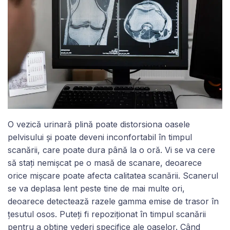
O vezică urinară plină poate distorsiona oasele
pelvisului și poate deveni inconfortabil în timpul
scanării, care poate dura până la o oră. Vi se va cere
să stați nemișcat pe o masă de scanare, deoarece
orice mișcare poate afecta calitatea scanării. Scanerul
se va deplasa lent peste tine de mai multe ori,
deoarece detectează razele gamma emise de trasor în
țesutul osos. Puteți fi repoziționat în timpul scanării
pentru a obține vederi specifice ale oaselor. Când